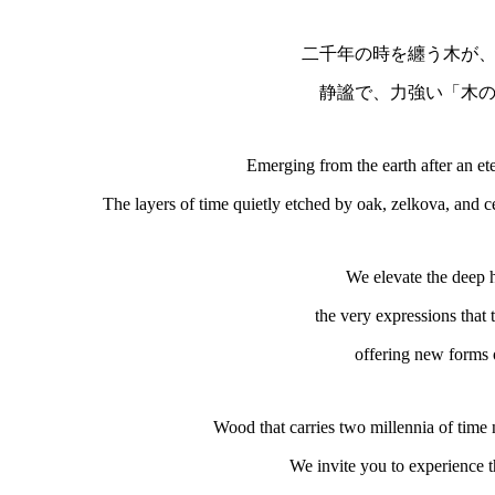
この秋、銀座ギャラリーにて特
Gazing into the grain of the wood, we li
As we explore how th
we weave a new “arrangement of wood”
This autumn, MUKU ten., a premium fur
will hold a special coll
「神
■ 