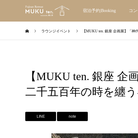
宿泊予約|Booking
コン
ラウンジイベント
【MUKU ten. 銀座 企画展】
【MUKU ten. 銀座
二千五百年の時を纏う
LINE
note