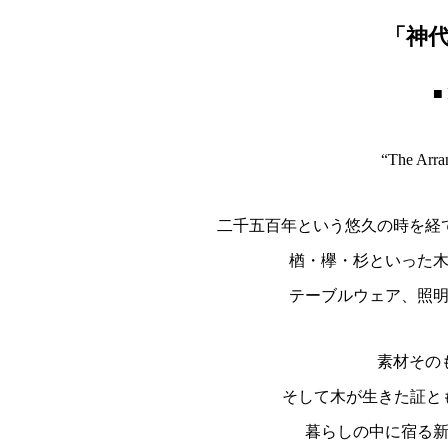
木の目を見つめ、年
その木がふたた
建築と木工芸の技
天然木一枚板のプレミアム家