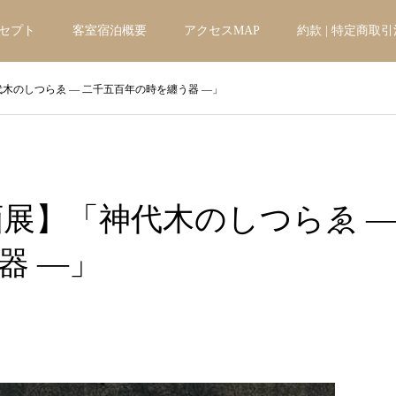
セプト
客室宿泊概要
アクセスMAP
約款 | 特定商取
「神代木のしつらゑ ― 二千五百年の時を纏う器 ―」
 企画展】「神代木のしつらゑ 
器 ―」