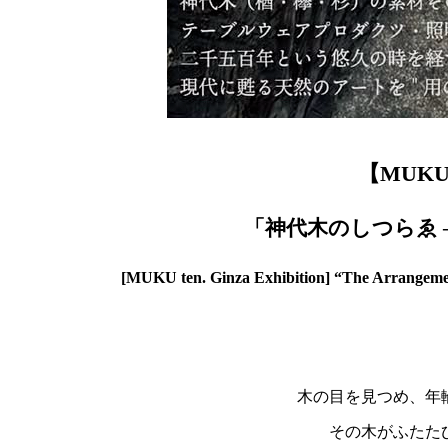
【MUKU
「神代木のしつらゑ 
[MUKU ten. Ginza Exhibition] “The Arrangeme