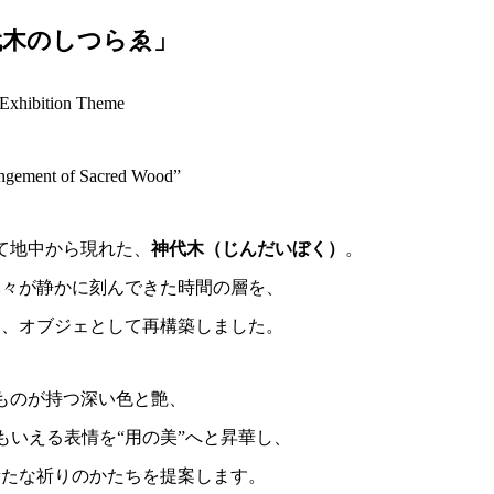
輪に宿る千年の記憶に耳を澄ます。
び息づくかたちを探りながら、
で“木のしつらえ”を紡ぐ――。
具ブランド
「MUKU ten.（ムクテン）」
が、