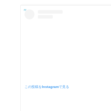
“The Arra
二千五百年という悠久の時を経
楢・欅・杉といった
テーブルウェア、照
素材その
そして木が生きた証と
暮らしの中に宿る
二千年の時を纏う木が
静謐で、力強い「木