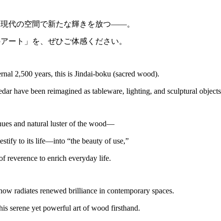
別なコラボレーション展示会を開催いたします。
sten to the thousand-year memories held within its rings.
e wood might breathe life once more,
 through the craft of architecture and woodworking.
niture brand specializing in solid natural wood slabs,
aborative exhibition at its Ginza gallery.
■ 展示テーマ
代木のしつらゑ」
Exhibition Theme