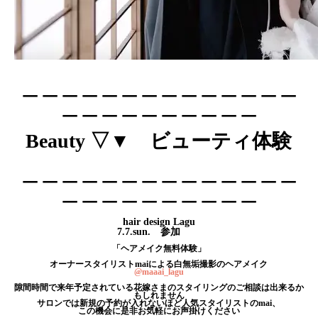
＿＿＿＿＿＿＿＿＿＿＿＿＿＿
＿＿＿＿＿＿＿＿＿＿
Beauty ▽▼
ビューティ体験
＿＿＿＿＿＿＿＿＿＿＿＿＿＿
＿＿＿＿＿＿＿＿＿＿
hair design Lagu
7.7.sun. 参加
「
ヘアメイク無料体験」
オーナースタイリストmaiによる白無垢撮影のヘアメイク
@maaai_lagu
隙間時間で来年予定されている花嫁さまのスタイリングのご相談は出来るか
もしれません
サロンでは新規の予約が入れないほど人気スタイリストのmai、
この機会に是非お気軽にお声掛けください