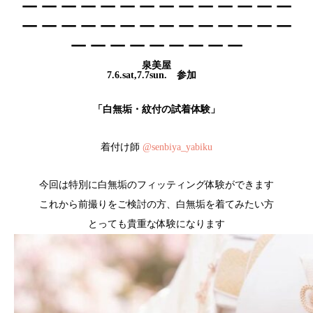
＿＿＿＿＿＿＿＿＿＿＿＿＿＿
＿＿＿＿＿＿＿＿＿
泉美屋
7.6.sat,7.7sun. 参加
「
白無垢・紋付の試着体験」
着付け師
@senbiya_yabiku
今回は特別に白無垢のフィッティング体験ができます
これから前撮りをご検討の方、白無垢を着てみたい方
とっても貴重な体験になります